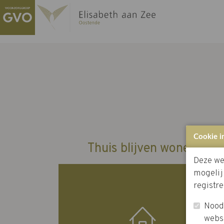
Cookie i
Thuis blijven wonen
Deze we
mogelij
registre
Noodz
webs