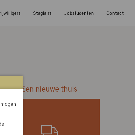
rijwilligers
Stagiairs
Jobstudenten
Contact
Een nieuwe thuis
l
e mogen
de