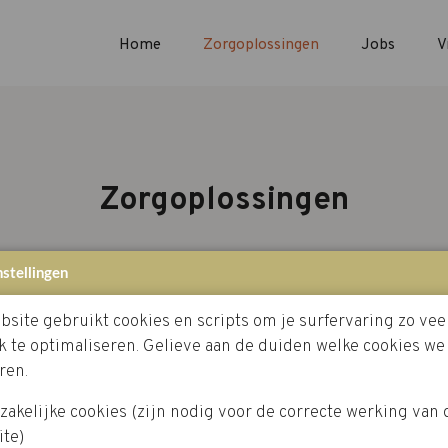
Home
Zorgoplossingen
Jobs
V
Zorgoplossingen
nstellingen
Tijdelijk niet thuis wonen
bsite gebruikt cookies en scripts om je surfervaring zo vee
k te optimaliseren. Gelieve aan de duiden welke cookies w
ren.
akelijke cookies (zijn nodig voor de correcte werking van 
ite)