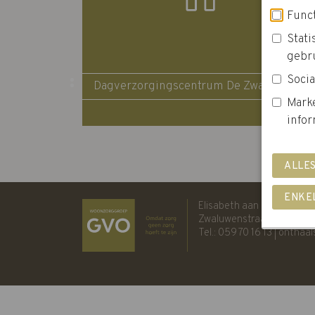
Funct
Stat
gebr
Socia
Dagverzorgingscentrum De Zwaluw
Mark
infor
Elisabeth aan Zee
Zwaluwenstraat 2 | 8400
Tel.:
059 70 16 13
|
onthaal